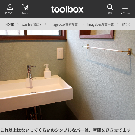
HOME
stories（読む）
imagebox（事例写真）
imagebox写真一覧
好きなもの
これ以上はないってくらいのシンプルなバーは、空間をひき立てます。