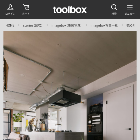
HOME
stories（読む）
imagebox（事例写真）
imagebox写真一覧
観るを楽