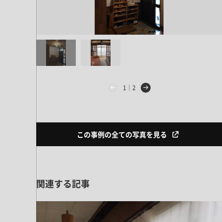
ドア・扉
テレビボード
カーテン・ブラインド すべて
引き戸
姿見・鏡
カーテン
室内窓
照明・スイッチ すべて
カーテンレール
建具金物
ペンダント・シーリング
ブラインド
塗料 すべて
直付・ブラケット照明
1｜2
室内壁塗料
コンセント照明
エクステリア すべて
木部用塗料
レール・スポットライト
ポスト
その他塗料
照明パーツ
この事例の全ての写真を見る
DIY すべて
表札・サイン
電球
DIYアイテム
スイッチ
その他いろいろ すべて
道具・工具
ハンモック・蚊帳
関連する記事
フレーム・額縁
本・雑貨