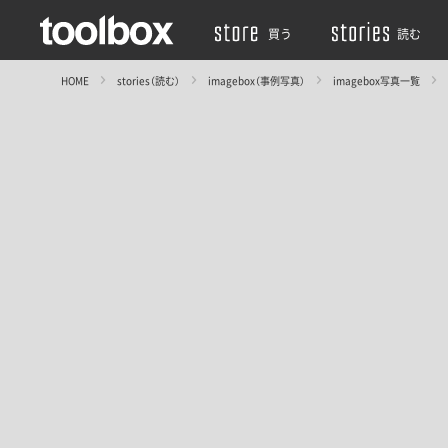
買う
読む
HOME
stories（読む）
imagebox（事例写真）
imagebox写真一覧