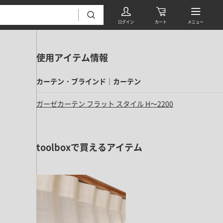
使用アイテム情報
カーテン・ブラインド｜カーテン
ガーゼカーテン フラット スタイル H～2200
フローリング・床材 すべて
toolboxで買えるアイテム
無垢フローリング
タイル すべて
挽板複合フローリング
モザイクタイル
パーケット・ヘリンボーン
内装壁材 すべて
四角形タイル
遮音・直貼りフローリング
ウッドパネル・板壁材
装飾タイル
DIYフローリング