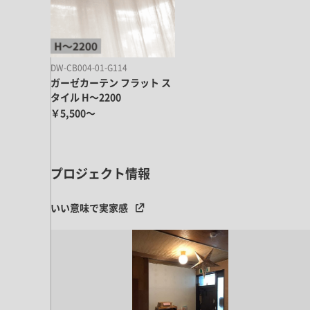
キッチン すべて
壁紙・クロス
ブリック・レンガ
足場板
キッチン本体
化粧板・シート
床タイル
カーペット・床タイル・畳
洗面 すべて
キッチン天板・シンク
洗面ボウル・洗面台
DW-CB004-01-G114
レンジフード
ガーゼカーテン フラット ス
バス・トイレ すべて
洗面水栓
キッチン水栓
タイル H～2200
浴槽・浴室・シャワー水栓
ミラー
￥5,500～
コンロ・食洗機・設備機器
パーツ・ハードウェア すべて
手洗い器
カウンター天板
キッチンパネル
タオル掛け・バー
トイレアクセサリー
洗面アクセサリー
キッチン収納
棚パーツ・ラック すべて
プロジェクト情報
ペーパーホルダー
ランドリーパーツ
キッチンアクセサリー
棚受け
ハンガーパイプ
洗面セットアップ
いい意味で実家感
テーブル・デスク すべて
キッチンセットアップ
棚板
フック
テーブル脚
棚・ラック
ドアノブ・ハンドル
家具・収納 すべて
テーブル天板
取っ手・つまみ
収納・キャビネット
テーブル・デスク本体
手摺
建具 すべて
椅子・スツール