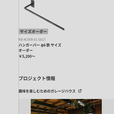
ドア・扉
テレビボード
カーテン・ブラインド すべて
引き戸
姿見・鏡
カーテン
室内窓
照明・スイッチ すべて
カーテンレール
建具金物
ペンダント・シーリング
ブラインド
塗料 すべて
KB-AC008-01-G017
直付・ブラケット照明
ハンガーバー φ6 鉄 サイズ
室内壁塗料
コンセント照明
オーダー
エクステリア すべて
￥5,200～
木部用塗料
レール・スポットライト
ポスト
その他塗料
照明パーツ
DIY すべて
表札・サイン
電球
プロジェクト情報
DIYアイテム
スイッチ
その他いろいろ すべて
道具・工具
趣味を楽しむためのガレージハウス
ハンモック・蚊帳
フレーム・額縁
本・雑貨