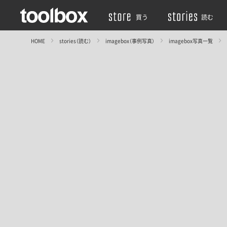
買う
読む
HOME
stories（読む）
imagebox（事例写真）
imagebox写真一覧