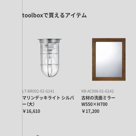
キッチン すべて
壁紙・クロス
ブリック・レンガ
足場板
キッチン本体
化粧板・シート
toolboxで買えるアイテム
床タイル
カーペット・床タイル・畳
洗面 すべて
キッチン天板・シンク
洗面ボウル・洗面台
レンジフード
バス・トイレ すべて
洗面水栓
キッチン水栓
浴槽・浴室・シャワー水栓
ミラー
コンロ・食洗機・設備機器
パーツ・ハードウェア すべて
手洗い器
カウンター天板
キッチンパネル
タオル掛け・バー
トイレアクセサリー
洗面アクセサリー
キッチン収納
棚パーツ・ラック すべて
ペーパーホルダー
ランドリーパーツ
キッチンアクセサリー
棚受け
ハンガーパイプ
洗面セットアップ
テーブル・デスク すべて
LT-BR002-02-G141
KB-AC006-01-G142
キッチンセットアップ
棚板
フック
マリンデッキライト シルバ
古材の洗面ミラー
テーブル脚
ー（大）
W550×H700
棚・ラック
ドアノブ・ハンドル
家具・収納 すべて
￥16,610
￥17,200
テーブル天板
取っ手・つまみ
収納・キャビネット
テーブル・デスク本体
手摺
建具 すべて
椅子・スツール