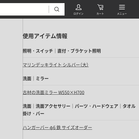
使用アイテム情報
照明・スイッチ｜直付・ブラケット照明
マリンデッキライト シルバー（大）
洗面｜ミラー
フローリング・床材 すべて
古材の洗面ミラー W550×H700
無垢フローリング
タイル すべて
挽板複合フローリング
洗面｜洗面アクセサリー｜パーツ・ハードウェア｜タオル
モザイクタイル
掛け・バー
パーケット・ヘリンボーン
内装壁材 すべて
四角形タイル
遮音・直貼りフローリング
ハンガーバー φ6 鉄 サイズオーダー
ウッドパネル・板壁材
装飾タイル
DIYフローリング