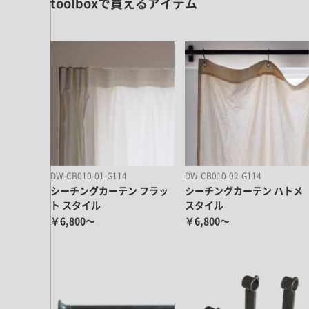
toolboxで買えるアイテム
キッチン すべて
壁紙・クロス
ブリック・レンガ
足場板
キッチン本体
化粧板・シート
床タイル
カーペット・床タイル・畳
洗面 すべて
キッチン天板・シンク
洗面ボウル・洗面台
レンジフード
バス・トイレ すべて
洗面水栓
キッチン水栓
浴槽・浴室・シャワー水栓
ミラー
コンロ・食洗機・設備機器
パーツ・ハードウェア すべて
手洗い器
カウンター天板
キッチンパネル
タオル掛け・バー
トイレアクセサリー
洗面アクセサリー
キッチン収納
棚パーツ・ラック すべて
ペーパーホルダー
DW-CB010-01-G114
DW-CB010-02-G114
ランドリーパーツ
キッチンアクセサリー
棚受け
シーチングカーテン フラッ
シーチングカーテン ハトメ
ハンガーパイプ
ト スタイル
スタイル
洗面セットアップ
テーブル・デスク すべて
キッチンセットアップ
棚板
フック
￥6,800～
￥6,800～
テーブル脚
棚・ラック
ドアノブ・ハンドル
家具・収納 すべて
テーブル天板
取っ手・つまみ
収納・キャビネット
テーブル・デスク本体
手摺
建具 すべて
椅子・スツール