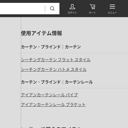
使用アイテム情報
カーテン・ブラインド｜カーテン
シーチングカーテン フラット スタイル
シーチングカーテン ハトメ スタイル
フローリング・床材 すべて
カーテン・ブラインド｜カーテンレール
無垢フローリング
タイル すべて
アイアンカーテンレール パイプ
挽板複合フローリング
モザイクタイル
アイアンカーテンレール ブラケット
パーケット・ヘリンボーン
内装壁材 すべて
四角形タイル
遮音・直貼りフローリング
ウッドパネル・板壁材
装飾タイル
DIYフローリング