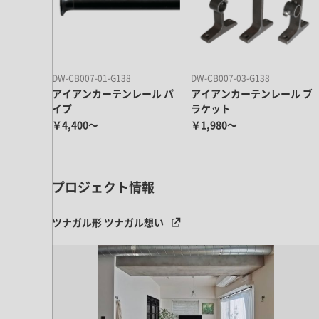
ドア・扉
テレビボード
カーテン・ブラインド すべて
引き戸
姿見・鏡
カーテン
室内窓
照明・スイッチ すべて
カーテンレール
建具金物
DW-CB007-01-G138
DW-CB007-03-G138
ペンダント・シーリング
アイアンカーテンレール パ
アイアンカーテンレール ブ
ブラインド
イプ
ラケット
塗料 すべて
直付・ブラケット照明
￥4,400～
￥1,980～
室内壁塗料
コンセント照明
エクステリア すべて
木部用塗料
レール・スポットライト
ポスト
その他塗料
プロジェクト情報
照明パーツ
DIY すべて
表札・サイン
電球
DIYアイテム
ツナガル形 ツナガル想い
スイッチ
その他いろいろ すべて
道具・工具
ハンモック・蚊帳
フレーム・額縁
本・雑貨