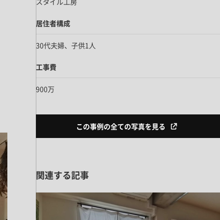
スタイル工房
居住者構成
30代夫婦、子供1人
工事費
900万
この事例の全ての写真を見る
関連する記事