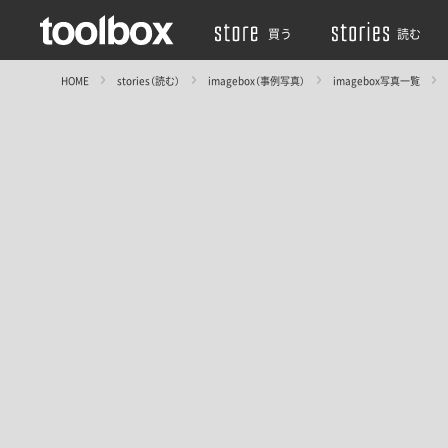
買う
読む
HOME
stories（読む）
imagebox（事例写真）
imagebox写真一覧