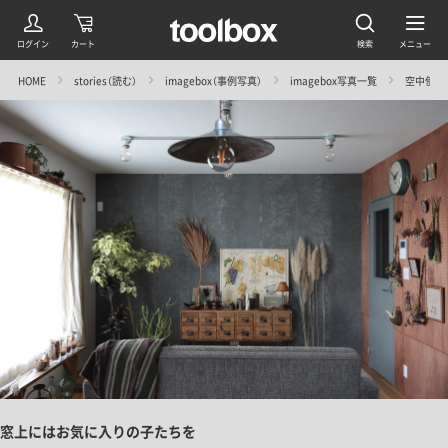
HOME
stories（読む）
imagebox（事例写真）
imagebox写真一覧
空中使いで
窓上にはお気に入りの子たちを