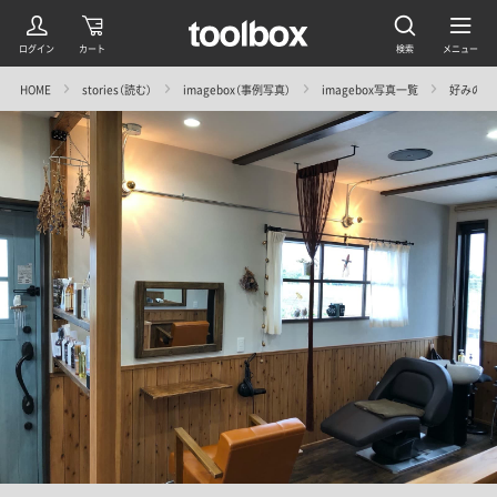
HOME
stories（読む）
imagebox（事例写真）
imagebox写真一覧
好みの空間