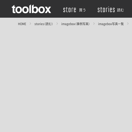
買う
読む
HOME
stories（読む）
imagebox（事例写真）
imagebox写真一覧