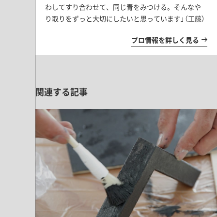
ドア・扉
わしてすり合わせて、同じ青をみつける。そんなや
テレビボード
カーテン・ブラインド すべて
り取りをずっと大切にしたいと思っています」（工藤）
引き戸
姿見・鏡
カーテン
室内窓
プロ情報を詳しく見る
照明・スイッチ すべて
カーテンレール
建具金物
ペンダント・シーリング
ブラインド
塗料 すべて
直付・ブラケット照明
関連する記事
室内壁塗料
コンセント照明
エクステリア すべて
木部用塗料
レール・スポットライト
ポスト
その他塗料
照明パーツ
DIY すべて
表札・サイン
電球
DIYアイテム
スイッチ
その他いろいろ すべて
道具・工具
ハンモック・蚊帳
フレーム・額縁
本・雑貨