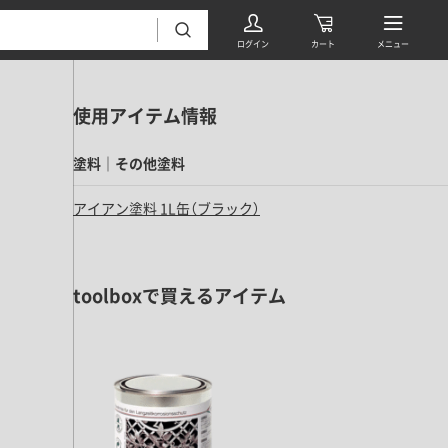
使用アイテム情報
塗料｜その他塗料
アイアン塗料 1L缶（ブラック）
フローリング・床材 すべて
toolboxで買えるアイテム
無垢フローリング
タイル すべて
挽板複合フローリング
モザイクタイル
パーケット・ヘリンボーン
内装壁材 すべて
四角形タイル
遮音・直貼りフローリング
ウッドパネル・板壁材
装飾タイル
DIYフローリング