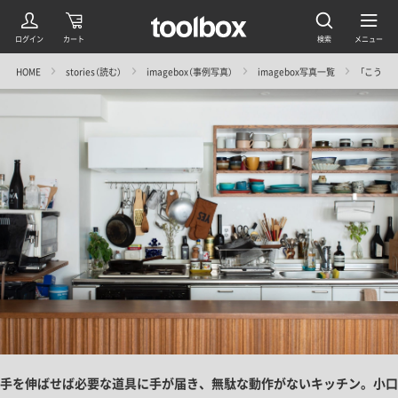
HOME
stories（読む）
imagebox（事例写真）
imagebox写真一覧
「こうあ
手を伸ばせば必要な道具に手が届き、無駄な動作がないキッチン。小口