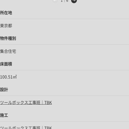
1｜6
所在地
東京都
物件種別
集合住宅
床面積
100.51㎡
設計
ツールボックス工事班｜TBK
施工
ツールボックス工事班｜TBK