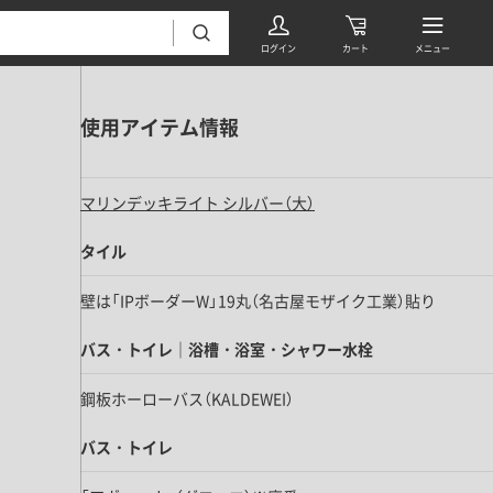
使用アイテム情報
マリンデッキライト シルバー（大）
タイル
フローリング・床材 すべて
壁は「IPボーダーW」19丸（名古屋モザイク工業）貼り
無垢フローリング
バス・トイレ｜浴槽・浴室・シャワー水栓
タイル すべて
挽板複合フローリング
鋼板ホーローバス（KALDEWEI）
モザイクタイル
パーケット・ヘリンボーン
内装壁材 すべて
四角形タイル
遮音・直貼りフローリング
バス・トイレ
ウッドパネル・板壁材
装飾タイル
DIYフローリング