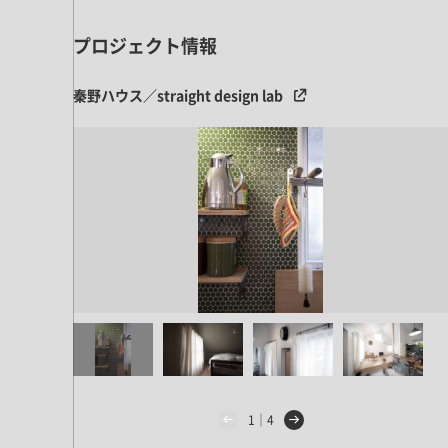
ドア・扉
テレビボード
カーテン・ブラインド すべて
引き戸
プロジェクト情報
姿見・鏡
カーテン
室内窓
照明・スイッチ すべて
秦野ハウス／straight design lab
カーテンレール
建具金物
ペンダント・シーリング
ブラインド
塗料 すべて
直付・ブラケット照明
室内壁塗料
コンセント照明
エクステリア すべて
木部用塗料
レール・スポットライト
ポスト
その他塗料
照明パーツ
DIY すべて
表札・サイン
電球
DIYアイテム
スイッチ
その他いろいろ すべて
道具・工具
ハンモック・蚊帳
フレーム・額縁
1｜4
本・雑貨