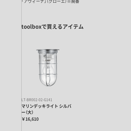
キッチン すべて
「アヴィーナ」（グローエ）※廃番
壁紙・クロス
ブリック・レンガ
足場板
キッチン本体
化粧板・シート
床タイル
カーペット・床タイル・畳
洗面 すべて
キッチン天板・シンク
toolboxで買えるアイテム
洗面ボウル・洗面台
レンジフード
バス・トイレ すべて
洗面水栓
キッチン水栓
浴槽・浴室・シャワー水栓
ミラー
コンロ・食洗機・設備機器
パーツ・ハードウェア すべて
手洗い器
カウンター天板
キッチンパネル
タオル掛け・バー
トイレアクセサリー
洗面アクセサリー
キッチン収納
棚パーツ・ラック すべて
ペーパーホルダー
ランドリーパーツ
キッチンアクセサリー
棚受け
ハンガーパイプ
洗面セットアップ
テーブル・デスク すべて
キッチンセットアップ
棚板
フック
テーブル脚
LT-BR002-02-G141
棚・ラック
ドアノブ・ハンドル
家具・収納 すべて
マリンデッキライト シルバ
テーブル天板
ー（大）
取っ手・つまみ
収納・キャビネット
テーブル・デスク本体
￥16,610
手摺
建具 すべて
椅子・スツール