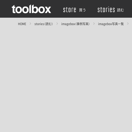
買う
読む
HOME
stories（読む）
imagebox（事例写真）
imagebox写真一覧