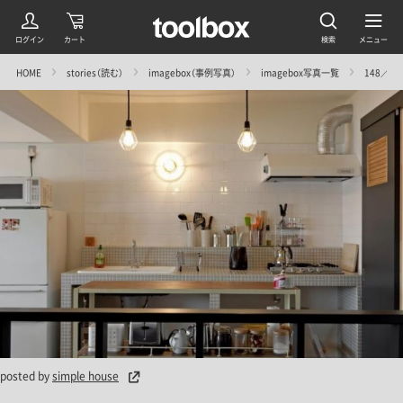
HOME
stories（読む）
imagebox（事例写真）
imagebox写真一覧
148／シ
posted by
simple house