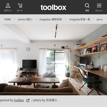
HOME
stories（読む）
imagebox（事例写真）
imagebox写真一覧
pin-up
posted by
toolbox
/ photo by 渋谷南人