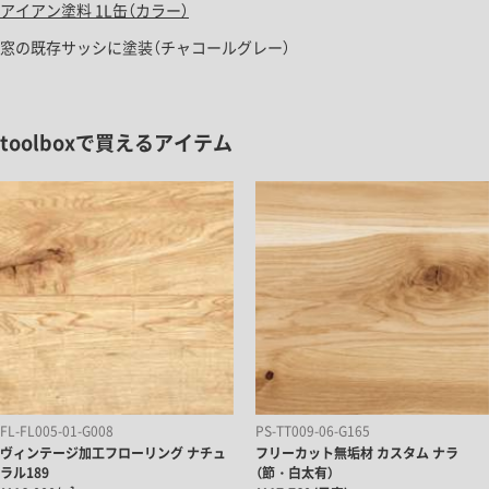
アイアン塗料 1L缶（カラー）
窓の既存サッシに塗装（チャコールグレー）
toolboxで買えるアイテム
FL-FL005-01-G008
PS-TT009-06-G165
ヴィンテージ加工フローリング ナチュ
フリーカット無垢材 カスタム ナラ
ラル189
（節・白太有）