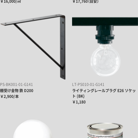
￥16,000/㎡
￥17,760（目安）
PS-BK001-01-G141
LT-PS010-01-G141
棚受け金物 鉄 D200
ライティングレールプラグ E26 ソケッ
ト (BK)
￥2,900/本
￥1,180