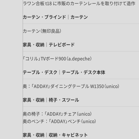
キッチン すべて
壁紙・クロス
ラワン合板 t18 に市販のカーテンレールを取り付けて造作
ブリック・レンガ
足場板
キッチン本体
化粧板・シート
床タイル
カーテン・ブラインド｜カーテン
カーペット・床タイル・畳
洗面 すべて
キッチン天板・シンク
洗面ボウル・洗面台
カーテン（無印良品）
レンジフード
バス・トイレ すべて
洗面水栓
キッチン水栓
家具・収納｜テレビボード
浴槽・浴室・シャワー水栓
ミラー
コンロ・食洗機・設備機器
パーツ・ハードウェア すべて
「コリル」TVボード900（a.depeche）
手洗い器
カウンター天板
キッチンパネル
タオル掛け・バー
トイレアクセサリー
洗面アクセサリー
テーブル・デスク｜テーブル・デスク本体
キッチン収納
棚パーツ・ラック すべて
ペーパーホルダー
ランドリーパーツ
キッチンアクセサリー
棚受け
奥：「ADDAY」ダイニングテーブル W1350（unico）
ハンガーパイプ
洗面セットアップ
テーブル・デスク すべて
キッチンセットアップ
棚板
フック
家具・収納｜椅子・スツール
テーブル脚
棚・ラック
ドアノブ・ハンドル
家具・収納 すべて
奥の椅子：「ADDAY」チェア（unico）
テーブル天板
取っ手・つまみ
奥のベンチ：「ADDAY」ベンチ（unico）
収納・キャビネット
テーブル・デスク本体
手摺
建具 すべて
椅子・スツール
家具・収納｜収納・キャビネット