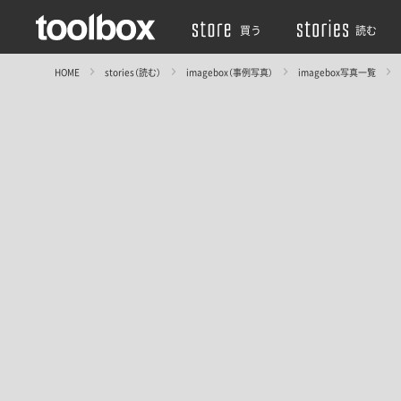
買う
読む
HOME
stories（読む）
imagebox（事例写真）
imagebox写真一覧