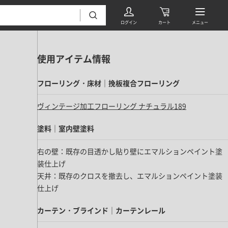
使用アイテム情報
フローリング・床材｜挽板複合フローリング
ヴィンテージ加工フローリング ナチュラル189
塗料｜室内壁塗料
フローリング・床材 すべて
右の壁：既存の目透かし貼り壁にエマルションペイント塗
無垢フローリング
装仕上げ
タイル すべて
挽板複合フローリング
天井：既存のクロスを撤去し、エマルションペイント塗装
モザイクタイル
仕上げ
パーケット・ヘリンボーン
内装壁材 すべて
四角形タイル
遮音・直貼りフローリング
カーテン・ブラインド｜カーテンレール
ウッドパネル・板壁材
装飾タイル
DIYフローリング