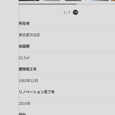
ドア・扉
テレビボード
カーテン・ブラインド すべて
引き戸
姿見・鏡
1｜7
カーテン
室内窓
所在地
照明・スイッチ すべて
カーテンレール
建具金物
ペンダント・シーリング
ブラインド
東京都渋谷区
塗料 すべて
直付・ブラケット照明
床面積
室内壁塗料
コンセント照明
エクステリア すべて
木部用塗料
52.5㎡
レール・スポットライト
ポスト
その他塗料
照明パーツ
建物竣工年
DIY すべて
表札・サイン
電球
DIYアイテム
1983年12月
スイッチ
その他いろいろ すべて
道具・工具
リノベーション完了年
ハンモック・蚊帳
フレーム・額縁
2016年
本・雑貨
設計