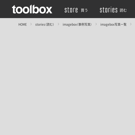
買う
読む
HOME
stories（読む）
imagebox（事例写真）
imagebox写真一覧