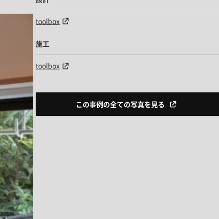
toolbox
施工
toolbox
この事例の全ての写真を見る