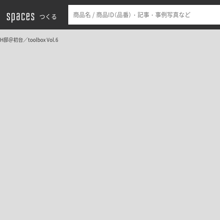
つくる
H邸＠初台／toolbox Vol.6