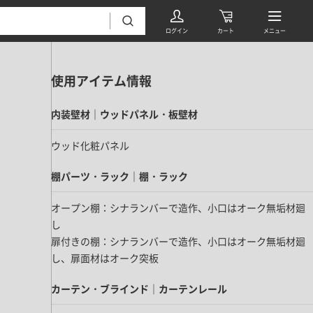
使用アイテム情報
内装壁材｜ウッドパネル・板壁材
ウッド化粧パネル
棚パーツ・ラック｜棚・ラック
フローリング・床材 すべて
オープン棚：シナランバーで造作、小口はオーク無垢材廻
無垢フローリング
し
タイル すべて
挽板複合フローリング
扉付きの棚：シナランバーで造作、小口はオーク無垢材廻
モザイクタイル
し、扉面材はオーク突板
パーケット・ヘリンボーン
内装壁材 すべて
四角形タイル
遮音・直貼りフローリング
カーテン・ブラインド｜カーテンレール
ウッドパネル・板壁材
装飾タイル
DIYフローリング