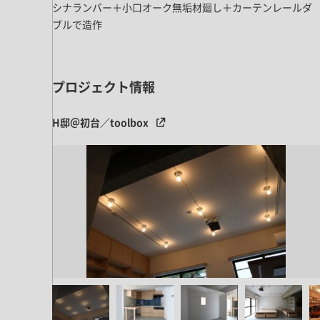
キッチン すべて
壁紙・クロス
シナランバー＋小口オーク無垢材廻し＋カーテンレールダ
ブリック・レンガ
足場板
ブルで造作
キッチン本体
化粧板・シート
床タイル
カーペット・床タイル・畳
洗面 すべて
キッチン天板・シンク
洗面ボウル・洗面台
レンジフード
プロジェクト情報
バス・トイレ すべて
洗面水栓
キッチン水栓
浴槽・浴室・シャワー水栓
ミラー
コンロ・食洗機・設備機器
H邸＠初台／toolbox
パーツ・ハードウェア すべて
手洗い器
カウンター天板
キッチンパネル
タオル掛け・バー
トイレアクセサリー
洗面アクセサリー
キッチン収納
棚パーツ・ラック すべて
ペーパーホルダー
ランドリーパーツ
キッチンアクセサリー
棚受け
ハンガーパイプ
洗面セットアップ
テーブル・デスク すべて
キッチンセットアップ
棚板
フック
テーブル脚
棚・ラック
ドアノブ・ハンドル
家具・収納 すべて
テーブル天板
取っ手・つまみ
収納・キャビネット
テーブル・デスク本体
手摺
建具 すべて
椅子・スツール