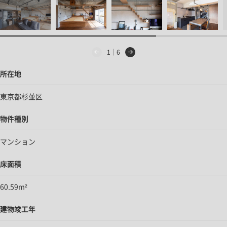
1｜6
所在地
東京都杉並区
物件種別
マンション
床面積
60.59m²
建物竣工年