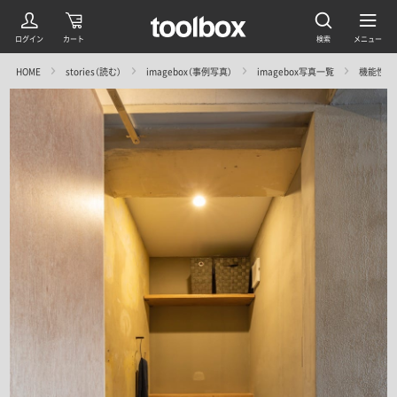
HOME
stories（読む）
imagebox（事例写真）
imagebox写真一覧
機能性の