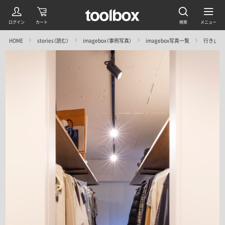
HOME
stories（読む）
imagebox（事例写真）
imagebox写真一覧
行き止まり