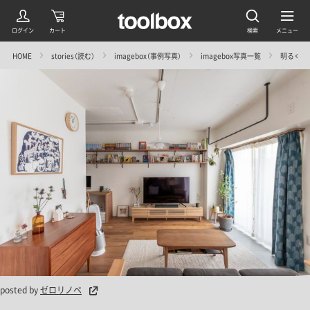
HOME
stories（読む）
imagebox（事例写真）
imagebox写真一覧
明るく生
posted by
ゼロリノベ