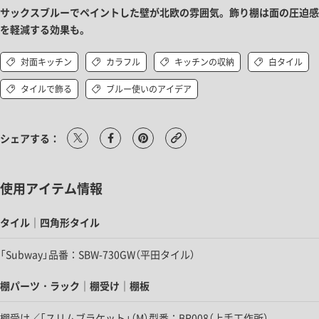
サックスブルーでペイントした壁が北欧の雰囲気。飾り棚は面の圧迫感
を軽減する効果も。
対面キッチン
カラフル
キッチンの収納
白タイル
タイルで飾る
ブルー使いのアイデア
シェアする：
使用アイテム情報
タイル｜四角形タイル
「Subway」品番：SBW-730GW（平田タイル）
棚パーツ・ラック｜棚受け｜棚板
棚受け／「スリムブラケット」（M）型番：BR008（上手工作所）