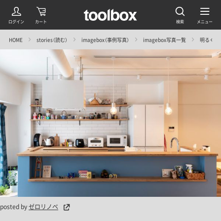
HOME
stories（読む）
imagebox（事例写真）
imagebox写真一覧
明るく生
posted by
ゼロリノベ