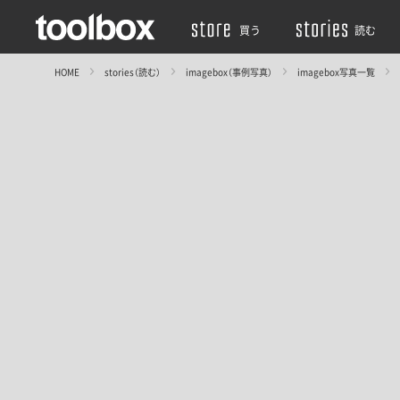
買う
読む
HOME
stories（読む）
imagebox（事例写真）
imagebox写真一覧