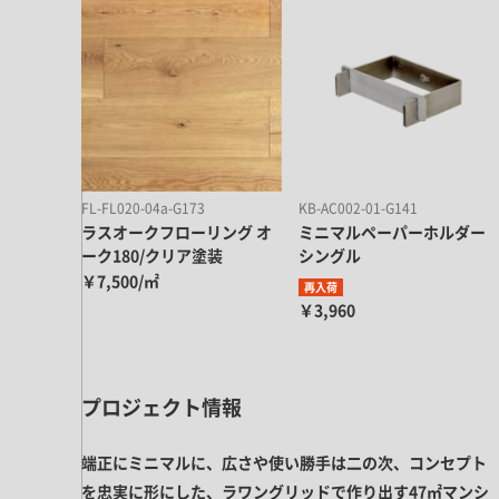
キッチン すべて
壁紙・クロス
ブリック・レンガ
足場板
キッチン本体
化粧板・シート
床タイル
カーペット・床タイル・畳
洗面 すべて
キッチン天板・シンク
洗面ボウル・洗面台
レンジフード
バス・トイレ すべて
洗面水栓
キッチン水栓
浴槽・浴室・シャワー水栓
ミラー
コンロ・食洗機・設備機器
パーツ・ハードウェア すべて
FL-FL020-04a-G173
KB-AC002-01-G141
手洗い器
カウンター天板
キッチンパネル
ラスオークフローリング オ
ミニマルペーパーホルダー
タオル掛け・バー
トイレアクセサリー
ーク180/クリア塗装
シングル
洗面アクセサリー
キッチン収納
棚パーツ・ラック すべて
ペーパーホルダー
￥7,500/㎡
再入荷
ランドリーパーツ
キッチンアクセサリー
棚受け
￥3,960
ハンガーパイプ
洗面セットアップ
テーブル・デスク すべて
キッチンセットアップ
棚板
フック
テーブル脚
棚・ラック
ドアノブ・ハンドル
家具・収納 すべて
プロジェクト情報
テーブル天板
取っ手・つまみ
収納・キャビネット
テーブル・デスク本体
端正にミニマルに、広さや使い勝手は二の次、コンセプト
手摺
建具 すべて
椅子・スツール
を忠実に形にした、ラワングリッドで作り出す47㎡マンシ