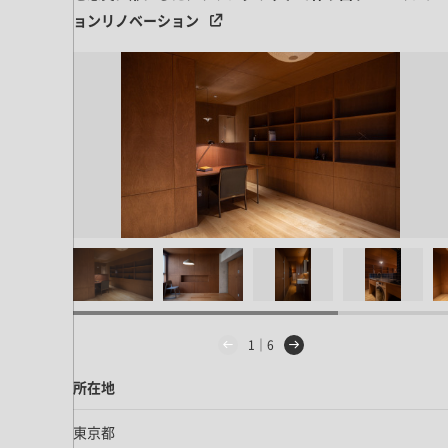
ドア・扉
テレビボード
ョンリノベーション
カーテン・ブラインド すべて
引き戸
姿見・鏡
カーテン
室内窓
照明・スイッチ すべて
カーテンレール
建具金物
ペンダント・シーリング
ブラインド
塗料 すべて
直付・ブラケット照明
室内壁塗料
コンセント照明
エクステリア すべて
木部用塗料
レール・スポットライト
ポスト
その他塗料
照明パーツ
DIY すべて
表札・サイン
電球
DIYアイテム
スイッチ
その他いろいろ すべて
道具・工具
1｜6
ハンモック・蚊帳
所在地
フレーム・額縁
東京都
本・雑貨