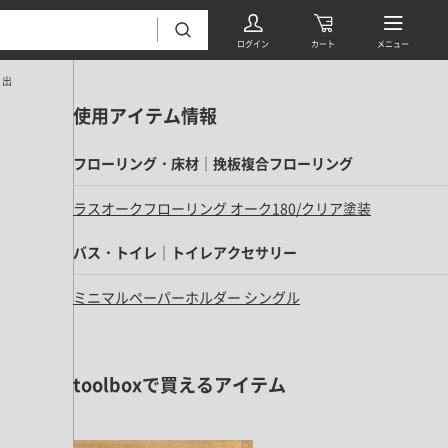
47㎡マンションリノベーション vol.4
使用アイテム情報
フローリング・床材｜挽板複合フローリング
ラスオークフローリング オーク180/クリア塗装
バス・トイレ｜トイレアクセサリー
フローリング・床材 すべて
ミニマルペーパーホルダー シングル
無垢フローリング
タイル すべて
挽板複合フローリング
モザイクタイル
パーケット・ヘリンボーン
toolboxで買えるアイテム
内装壁材 すべて
四角形タイル
遮音・直貼りフローリング
ウッドパネル・板壁材
装飾タイル
DIYフローリング