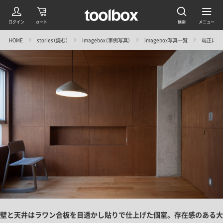
HOME
stories（読む）
imagebox（事例写真）
imagebox写真一覧
端正にミ
壁と天井はラワン合板を目透かし貼りで仕上げた個室。存在感のある大