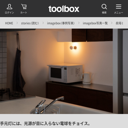
HOME
stories（読む）
imagebox（事例写真）
imagebox写真一覧
叔母と姪
手元灯には、光源が目に入らない電球をチョイス。