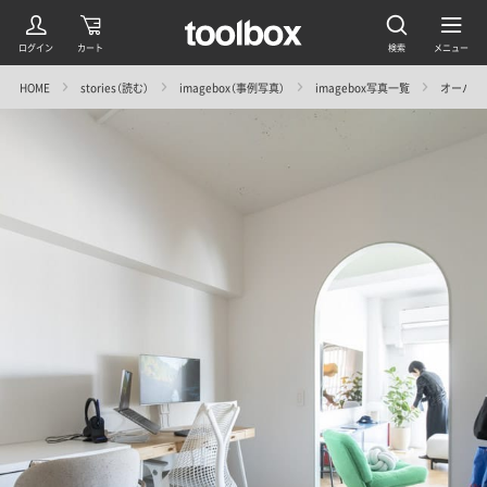
HOME
stories（読む）
imagebox（事例写真）
imagebox写真一覧
オーバルの