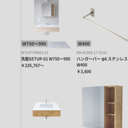
ドア・扉
テレビボード
カーテン・ブラインド すべて
引き戸
姿見・鏡
カーテン
室内窓
照明・スイッチ すべて
カーテンレール
建具金物
ペンダント・シーリング
ブラインド
塗料 すべて
直付・ブラケット照明
SETUP-PR001-01
KB-AC008-17-G141
室内壁塗料
コンセント照明
洗面SETUP-01 W750～990
ハンガーバー φ6 ステンレス
エクステリア すべて
木部用塗料
W400
￥235,767～
レール・スポットライト
ポスト
￥3,600
その他塗料
照明パーツ
DIY すべて
表札・サイン
電球
DIYアイテム
スイッチ
その他いろいろ すべて
道具・工具
ハンモック・蚊帳
フレーム・額縁
本・雑貨