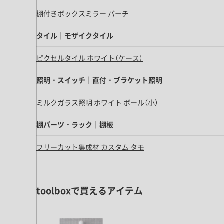
キッチン すべて
壁紙・クロス
ブリック・レンガ
足場板
棚付きボックスミラー バーチ
キッチン本体
化粧板・シート
床タイル
カーペット・床タイル・畳
洗面 すべて
キッチン天板・シンク
タイル｜モザイクタイル
洗面ボウル・洗面台
レンジフード
ピクセルタイル ホワイト（ケース）
バス・トイレ すべて
洗面水栓
キッチン水栓
浴槽・浴室・シャワー水栓
照明・スイッチ｜直付・ブラケット照明
ミラー
コンロ・食洗機・設備機器
パーツ・ハードウェア すべて
手洗い器
カウンター天板
ミルクガラス照明 ホワイト ボール（小）
キッチンパネル
タオル掛け・バー
トイレアクセサリー
洗面アクセサリー
キッチン収納
棚パーツ・ラック すべて
棚パーツ・ラック｜棚板
ペーパーホルダー
ランドリーパーツ
キッチンアクセサリー
棚受け
ハンガーパイプ
フリーカット集成材 カスタム タモ
洗面セットアップ
テーブル・デスク すべて
キッチンセットアップ
棚板
フック
テーブル脚
棚・ラック
ドアノブ・ハンドル
家具・収納 すべて
テーブル天板
toolboxで買えるアイテム
取っ手・つまみ
収納・キャビネット
テーブル・デスク本体
手摺
建具 すべて
椅子・スツール