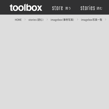
買う
読む
HOME
stories（読む）
imagebox（事例写真）
imagebox写真一覧