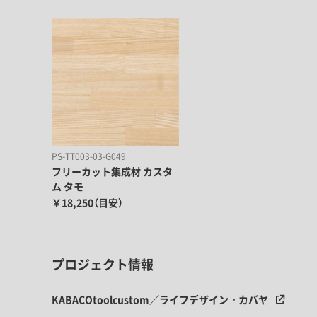
PS-TT003-03-G049
フリーカット集成材 カスタ
ム タモ
￥18,250（目安）
プロジェクト情報
KABACOtoolcustom／ライフデザイン・カバヤ