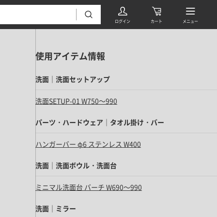
使用アイテム情報
洗面｜洗面セットアップ
洗面SETUP-01 W750～990
パーツ・ハードウェア｜タオル掛け・バー
フローリング・床材 すべて
ハンガーバー φ6 ステンレス W400
無垢フローリング
タイル すべて
挽板複合フローリング
洗面｜洗面ボウル・洗面台
モザイクタイル
パーケット・ヘリンボーン
ミニマル洗面台 バーチ W690～990
内装壁材 すべて
四角形タイル
遮音・直貼りフローリング
ウッドパネル・板壁材
洗面｜ミラー
装飾タイル
DIYフローリング