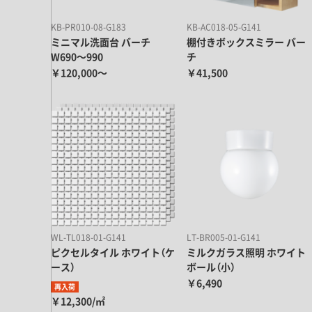
KB-PR010-08-G183
KB-AC018-05-G141
ミニマル洗面台 バーチ
棚付きボックスミラー バー
W690～990
チ
￥120,000～
￥41,500
WL-TL018-01-G141
LT-BR005-01-G141
ピクセルタイル ホワイト（ケ
ミルクガラス照明 ホワイト
ース）
ボール（小）
￥6,490
再入荷
￥12,300/㎡