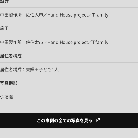
設計
中田製作所
佐伯太市／
HandiHouse project
／T family
施工
中田製作所
佐伯太市／
HandiHouse project
／T family
居住者構成
居住者構成：夫婦＋子ども1人
写真撮影
佐藤陽一
この事例の全ての写真を見る