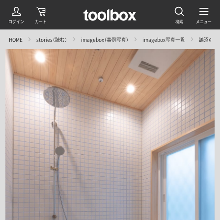
HOME
stories（読む）
imagebox（事例写真）
imagebox写真一覧
鵠沼の家／中