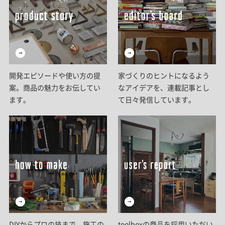
開発エピソードや使い方の提
家づくりのヒントになるよう
案。商品の魅力をお伝してい
なアイデアを、連載記事とし
ます。
て日々発信しています。
DIYからプロの技まで。施工の
toolboxの商品を採用いただい