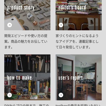
開発エピソードや使い方の提
家づくりのヒントになるよう
案。商品の魅力をお伝してい
なアイデアを、連載記事とし
ます。
て日々発信しています。
DIYからプロの技まで。施工の
toolboxの商品を採用いただい