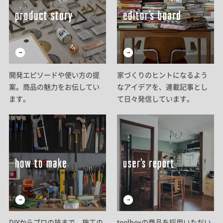
開発エピソードや使い方の提
家づくりのヒントになるよう
案。商品の魅力をお伝してい
なアイデアを、連載記事とし
ます。
て日々発信しています。
DIYからプロの技まで。施工の
toolboxの商品を採用いただい