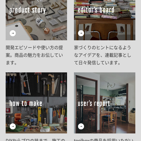
開発エピソードや使い方の提
家づくりのヒントになるよう
案。商品の魅力をお伝してい
なアイデアを、連載記事とし
ます。
て日々発信しています。
DIYからプロの技まで。施工の
toolboxの商品を採用いただい