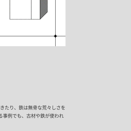
ドア・扉
テレビボード
カーテン・ブラインド すべて
引き戸
姿見・鏡
カーテン
室内窓
照明・スイッチ すべて
カーテンレール
建具金物
ペンダント・シーリング
ブラインド
塗料 すべて
直付・ブラケット照明
室内壁塗料
コンセント照明
エクステリア すべて
木部用塗料
レール・スポットライト
ポスト
その他塗料
照明パーツ
DIY すべて
表札・サイン
電球
DIYアイテム
スイッチ
その他いろいろ すべて
道具・工具
きたり、鉄は無骨な荒々しさを
ハンモック・蚊帳
に集まる事例でも、古材や鉄が使われ
フレーム・額縁
本・雑貨