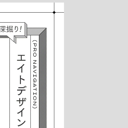
キッチン すべて
壁紙・クロス
ブリック・レンガ
足場板
キッチン本体
化粧板・シート
床タイル
カーペット・床タイル・畳
洗面 すべて
キッチン天板・シンク
洗面ボウル・洗面台
レンジフード
バス・トイレ すべて
洗面水栓
キッチン水栓
浴槽・浴室・シャワー水栓
ミラー
コンロ・食洗機・設備機器
パーツ・ハードウェア すべて
手洗い器
カウンター天板
キッチンパネル
タオル掛け・バー
トイレアクセサリー
洗面アクセサリー
キッチン収納
棚パーツ・ラック すべて
ペーパーホルダー
ランドリーパーツ
キッチンアクセサリー
棚受け
ハンガーパイプ
洗面セットアップ
テーブル・デスク すべて
キッチンセットアップ
棚板
フック
テーブル脚
棚・ラック
ドアノブ・ハンドル
家具・収納 すべて
テーブル天板
取っ手・つまみ
収納・キャビネット
テーブル・デスク本体
手摺
建具 すべて
椅子・スツール