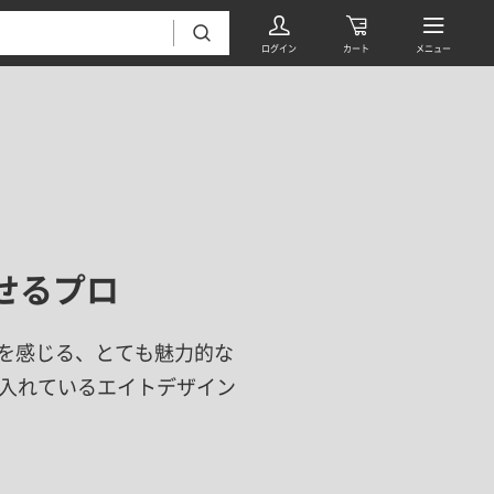
せるプロ
フローリング・床材 すべて
無垢フローリング
を感じる、とても魅力的な
タイル すべて
挽板複合フローリング
り入れているエイトデザイン
モザイクタイル
パーケット・ヘリンボーン
内装壁材 すべて
四角形タイル
遮音・直貼りフローリング
ウッドパネル・板壁材
装飾タイル
DIYフローリング