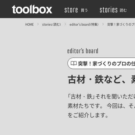
買う
読む
HOME
stories（読む）
editor’s board（特集）
突撃！家づくりのプ
突撃！家づくりのプロの
古材・鉄など、
「古材・鉄」それを聞いた
素材たちです。 今回は、
をご紹介します。