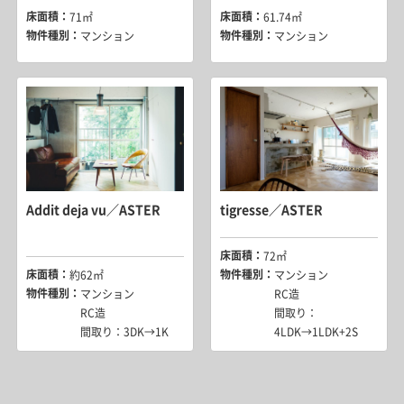
床面積：
床面積：
71㎡
61.74㎡
物件種別：
物件種別：
マンション
マンション
Addit deja vu／ASTER
tigresse／ASTER
床面積：
72㎡
床面積：
物件種別：
約62㎡
マンション
物件種別：
マンション
RC造
RC造
間取り：
間取り：3DK→1K
4LDK→1LDK+2S