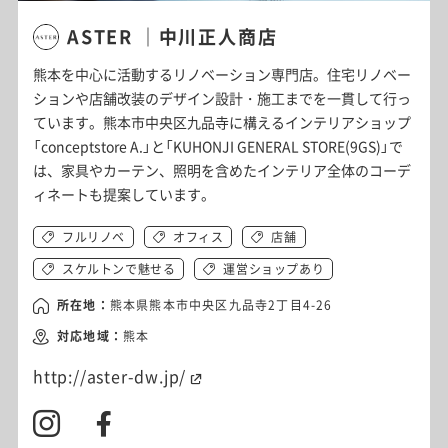
ASTER ｜中川正人商店
熊本を中心に活動するリノベーション専門店。
住宅リノベー
ションや店舗改装のデザイン設計・
施工までを一貫して行っ
ています。熊本市中央区九品寺に構えるインテリアショップ
「
conceptstore A.」と「KUHONJI GENERAL STORE(9GS)」で
は、家具やカーテン、
照明を含めたインテリア全体のコーデ
ィネートも提案しています。
フルリノベ
オフィス
店舗
スケルトンで魅せる
運営ショップあり
所在地：
熊本県熊本市中央区九品寺2丁目4-26
対応地域：
熊本
http://aster-dw.jp/