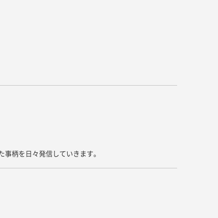
キッチン すべて
壁紙・クロス
ブリック・レンガ
足場板
キッチン本体
化粧板・シート
床タイル
畳・その他
洗面 すべて
キッチン天板・シンク
洗面ボウル・洗面台
レンジフード
バス・トイレ すべて
洗面水栓
キッチン水栓
浴槽・浴室・シャワー水栓
ミラー
コンロ・食洗機・設備機器
パーツ・ハードウェア すべて
手洗い器
カウンター天板
キッチンパネル
タオル掛け・バー
トイレアクセサリー
洗面アクセサリー
キッチン収納
棚パーツ・ラック すべて
ペーパーホルダー
ランドリーパーツ
キッチンアクセサリー
棚受け
ハンガーパイプ
洗面セットアップ
テーブル・デスク すべて
キッチンセットアップ
棚板
いた事柄を日々発信していきます。
フック
テーブル脚
棚・ラック
ドアノブ・ハンドル
家具・収納 すべて
テーブル天板
取っ手・つまみ
収納・キャビネット
テーブル・デスク本体
手摺
建具 すべて
椅子・スツール