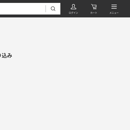
り込み
フローリング・床材 すべて
無垢フローリング
タイル すべて
挽板複合フローリング
モザイクタイル
パーケット・ヘリンボーン
内装壁材 すべて
四角形タイル
遮音・直貼りフローリング
ウッドパネル・板壁材
装飾タイル
DIYフローリング