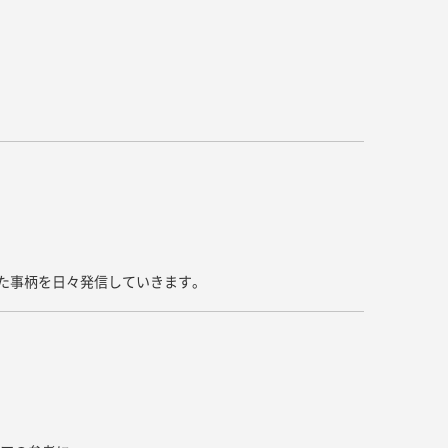
キッチン すべて
壁紙・クロス
ブリック・レンガ
足場板
キッチン本体
化粧板・シート
床タイル
畳・その他
洗面 すべて
キッチン天板・シンク
洗面ボウル・洗面台
レンジフード
バス・トイレ すべて
洗面水栓
キッチン水栓
浴槽・浴室・シャワー水栓
ミラー
コンロ・食洗機・設備機器
パーツ・ハードウェア すべて
手洗い器
カウンター天板
キッチンパネル
タオル掛け・バー
トイレアクセサリー
洗面アクセサリー
キッチン収納
棚パーツ・ラック すべて
ペーパーホルダー
ランドリーパーツ
キッチンアクセサリー
棚受け
いた事柄を日々発信していきます。
ハンガーパイプ
洗面セットアップ
テーブル・デスク すべて
キッチンセットアップ
棚板
フック
テーブル脚
棚・ラック
ドアノブ・ハンドル
家具・収納 すべて
テーブル天板
取っ手・つまみ
収納・キャビネット
テーブル・デスク本体
手摺
建具 すべて
椅子・スツール