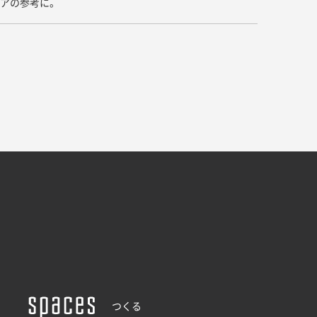
デアの参考に。
ドア・扉
テレビボード
カーテン・ブラインド すべて
引き戸
姿見・鏡
カーテン
室内窓
照明・スイッチ すべて
カーテンレール
建具金物
ペンダント・シーリング
ブラインド
塗料 すべて
直付・ブラケット照明
室内壁塗料
コンセント照明
エクステリア すべて
木部用塗料
レール・スポットライト
ポスト
その他塗料
照明パーツ
DIY すべて
表札・サイン
電球
DIYアイテム
スイッチ
その他いろいろ すべて
道具・工具
ハンモック・蚊帳
フレーム・額縁
つくる
本・雑貨