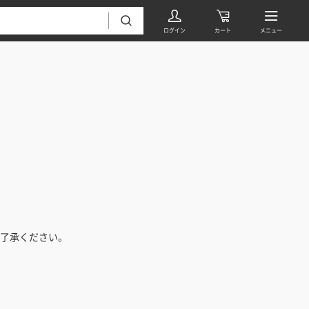
フローリング・床材 すべて
無垢フローリング
タイル すべて
挽板複合フローリング
了承ください。
モザイクタイル
パーケット・ヘリンボーン
内装壁材 すべて
四角形タイル
遮音・直貼りフローリング
ウッドパネル・板壁材
装飾タイル
DIYフローリング