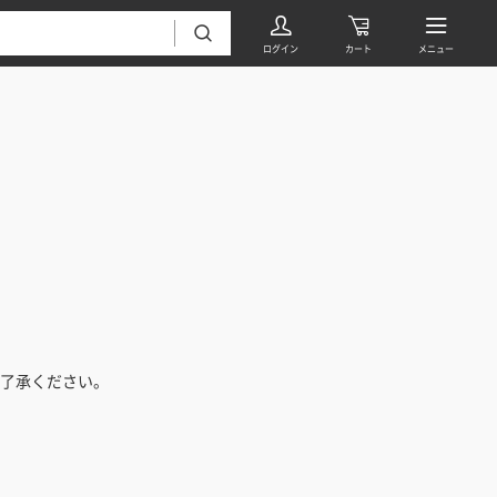
フローリング・床材 すべて
無垢フローリング
タイル すべて
挽板複合フローリング
了承ください。
モザイクタイル
パーケット・ヘリンボーン
内装壁材 すべて
四角形タイル
遮音・直貼りフローリング
ウッドパネル・板壁材
装飾タイル
DIYフローリング