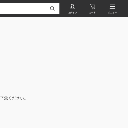
フローリング・床材 すべて
無垢フローリング
タイル すべて
挽板複合フローリング
了承ください。
モザイクタイル
パーケット・ヘリンボーン
内装壁材 すべて
四角形タイル
遮音・直貼りフローリング
ウッドパネル・板壁材
装飾タイル
DIYフローリング