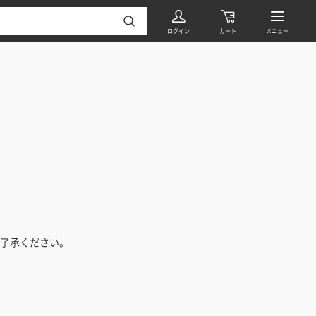
フローリング・床材 すべて
無垢フローリング
タイル すべて
挽板複合フローリング
了承ください。
モザイクタイル
パーケット・ヘリンボーン
内装壁材 すべて
四角形タイル
遮音・直貼りフローリング
ウッドパネル・板壁材
装飾タイル
DIYフローリング