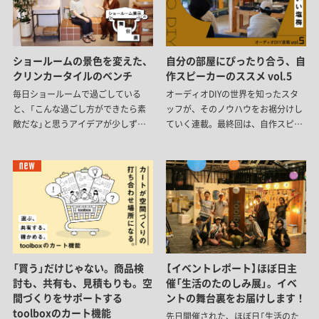
ショールームの景色を変えた、
自分の部屋にぴったり合う、自
クリンカータイルのベンチ
作スピーカーのススメ vol.5
毎日ショールームで過ごしている
オーディオDIYの世界を知ったスタ
と、「こんな過ごし方ができたら素
ッフが、そのノウハウをお裾分けし
敵だな」と思うアイデアが少しずつ
ていく連載。最終回は、自作スピー
生まれてきます。今回は、新商品の
カーについて。「スピーカーを作る」
『クリンカータイル』をきっかけに、
と聞くと難しそうですが、電気知識
ショールームの一角をタイルベンチ
はほぼ不要。名作スピーカーをお手
へとリニューアルしました。アイデ
本に、自分の部屋の棚にぴったり合
アを形にしながら、細かな納まりや
う一台をつくる、その手順をご紹介
使い心地を考えて完成した、新しい
します。
居場所。その舞台裏をご紹介しま
す。
「買う」だけじゃない。商品検
【イベントレポート】ほぼ日主
討も、共有も、見積もりも。空
催「生活のたのしみ展」。イベ
間づくりをサポートする
ントの舞台裏をお届けします！
toolboxのカート機能
先日開催された、ほぼ日「生活のた