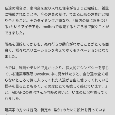
私達の場合は、室内窓を取り入れた住宅がちょうど完成し、雑誌
に掲載されたことや、今の建具の制作元である山形の建具店と知
り合えたこと。そのタイミングが重なり、「屋内の壁に窓をつけ
る」というアイデアを、toolboxで販売するところまで繋ぐことが
できました。
販売を開始してからも、売れ行きの動向がわかることがとても面
白く、様々なバリエーションを考えてゆくモチベーションになり
ました。
今では、雑誌やテレビで見かけたり、個人的にシンパシーを感じ
ている建築事務所のworksの中に見かけたりと、自分達の全く知
らないところで気に入ってくれた人達が自由に使ってくれている
様子を見ることも多く、その度にとても嬉しく感じています。」
と、AIDAHOの長沼さんが当時の思いと、いまの状況を語ってく
れました。
建築家の方々は普段、特定の「誰か」のために設計を行っていま