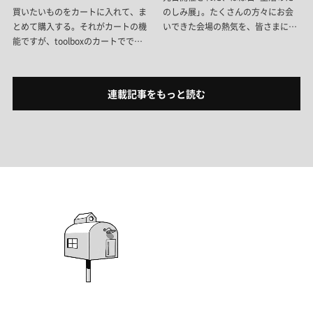
買いたいものをカートに入れて、ま
のしみ展」。たくさんの方々にお会
とめて購入する。それがカートの機
いできた会場の熱気を、皆さまにも
能ですが、toolboxのカートででき
共有できたら……ということで、ご
ることは、それだけじゃないんで
来場いただいた方はもちろん、惜し
す。「仕様違いの比較」や、「買うタ
くも足を運べなかった方にも楽しん
イミングの調整」、さらには施主と
でいただけるよう、イベントの舞台
連載記事をもっと読む
プロのコミュニケーションまでサポ
裏と当日の様子をお届けします。
ート。空間づくりをスムーズにする
toolboxのカート機能をご紹介しま
す。