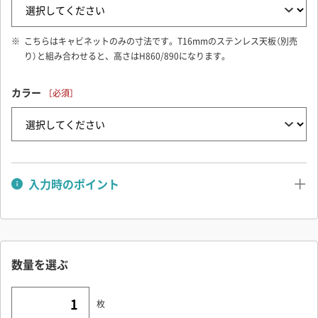
こちらはキャビネットのみの寸法です。T16mmのステンレス天板（別売
り）と組み合わせると、高さはH860/890になります。
カラー
入力時のポイント
■ カラーについて
画像左から、ホワイト（K-6000KN）／オフホワイト（K-6003KN）／
ホワイトベージュ（K-6300KN）／グレーベージュ（K-6110KN）／ラ
数量を選ぶ
イトグレー（K-6301KN）。
※ 色は面積が大きくなると白く感じますので、実物はサンプルよ
枚
りも白く見えます。