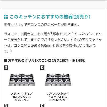
■ キッチンの幅について
2サイズから選択可能な「中央引き出しキャビネット」と、10mm単
位でサイズオーダーが可能な「スライド収納の幅」によって、キッ
このキッチンにおすすめの機器（別売り）
チンの幅が変わります。2つの指定した収納幅に、790mmを足し
画像クリックで各コンロの商品ページが開きます。
た寸法が「キッチンの幅」となります。
ガスコンロの場合は、ガス種が「都市ガス」と「プロパンガス」でペ
ージが分かれていますのでご注意ください。（「D」のアルファベッ
トは、コンロ開口 560×460mmと適合する機種という表示で
す。）
■ おすすめのグリルレスコンロ（ガス2種類・IH1種類）
※ コンロ位置「左」の場合の図です。