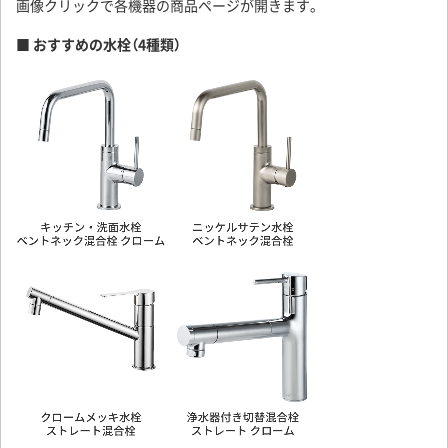
画像クリックで各機器の商品ページが開きます。
- 壁出しの水栓を設置する場合や穴径の合わない立水栓を別途用意
する場合
■ おすすめの水栓（4種類）
- 【 配置 】で「シンクなし」を選んだ場合
水栓穴「不要」と選択してください。
■ コンロ開口について
開口サイズは、各機種ごとに割り振られたアルファベットと合う
ものを選択すればOKです。詳しくは、下部の「このキッチンにお
すすめの機器（別売り）」欄をご確認ください。
- 別機種のコンロを設置する予定や別途ご用意になる場合
設置予定のコンロに合った開口サイズを選択してください。
- 卓上コンロを別途用意する場合
- 【 配置 】で「コンロなし」を選んだ場合
コンロ開口「不要」を選択してください。
■ バックガードについて