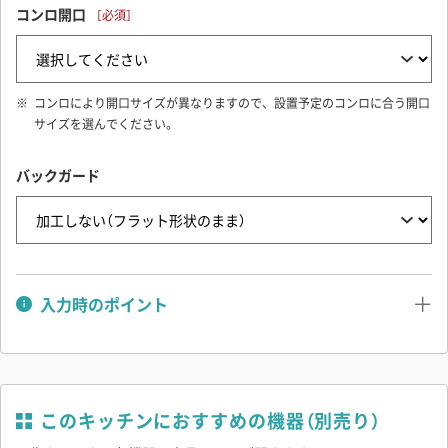
コンロ開口
・
プッシュオープン
： プッシュラッチ ＋ キャッチなしヒンジ
・
つまみでオープン
： つまみ用丸穴 φ5 ＋ キャッチありヒンジ
（つまみは付属していませんので、別途ご用意ください。）
コンロにより開口サイズが異なりますので、設置予定のコンロに合う開口
サイズを選んでください。
・
現場でカスタマイズ
： 扉に穴あけなどの加工なし ＋ キャッチ
ありヒンジ
バックガード
（そのままでは使えません。把手やつまみ等を別途ご用意の上、ご
自由にお取り付けください。）
入力時のポイント
■ 水栓穴について
- 【 配置 】で「左/右シンク」を選び、立水栓を設置する場合
このキッチンにおすすめの機器（別売り）
水栓穴「必要」と選択してください。