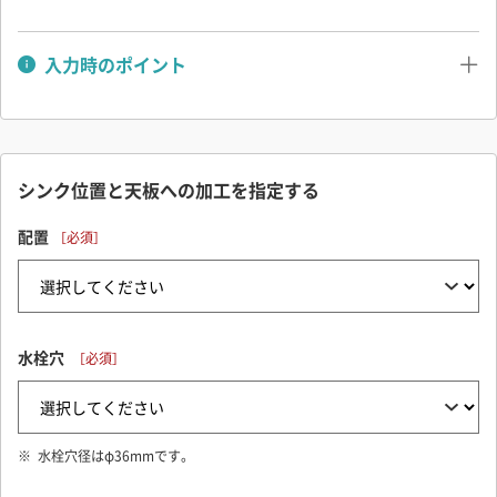
入力時のポイント
■ 幅・奥行き・高さについて
シンク位置と天板への加工を指定する
配置
水栓穴
水栓穴径はφ36mmです。
■ 扉の開き方 （3種類）