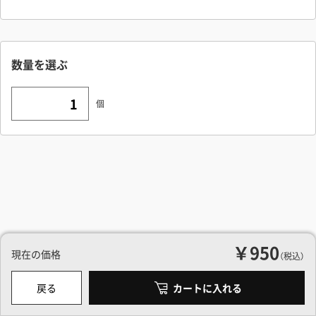
取り付ける扉の厚さにあったビスの長さを選んでください。
もし選択肢にない扉厚の場合は、長さのあうネジのご用意があり
数量を選ぶ
ませんので、ワッシャーを挟むか、取付面に座繰りを施すなど別
途現場でご対応をお願いします。
個
閉じる
￥950
現在の価格
（税込）
戻る
カートに入れる