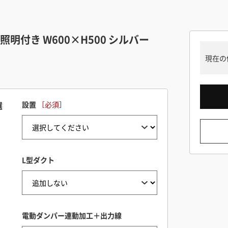
明付き W600×H500 シルバー
現在の
選
設置
L型ダクト
電動ダンパー連動加工＋出力線